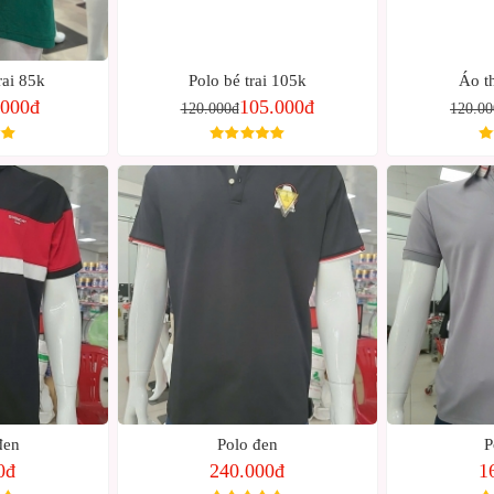
rai 85k
Polo bé trai 105k
Áo t
.000đ
105.000đ
120.000đ
120.00
đen
Polo đen
P
0đ
240.000đ
1