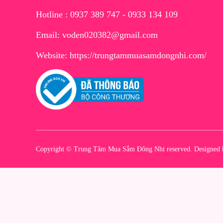
Hotline : 0937 389 747 - 0933 134 109
Email: voden020382@gmail.com
Website:
https://trungtammuasamdongnhi.com/
Copyright © Trung Tâm Mua Sắm Đông Nhi reserved. Designed 