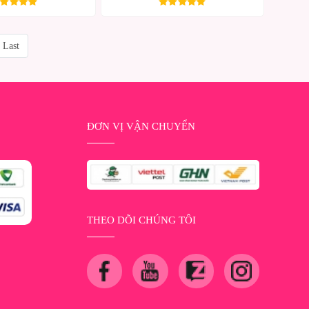
Last
ĐƠN VỊ VẬN CHUYỂN
THEO DÕI CHÚNG TÔI