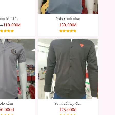
hun bé 110k
Polo xanh nhạt
110.000đ
150.000đ
0đ
olo xám
Sơmi dài tay đen
60.000đ
175.000đ