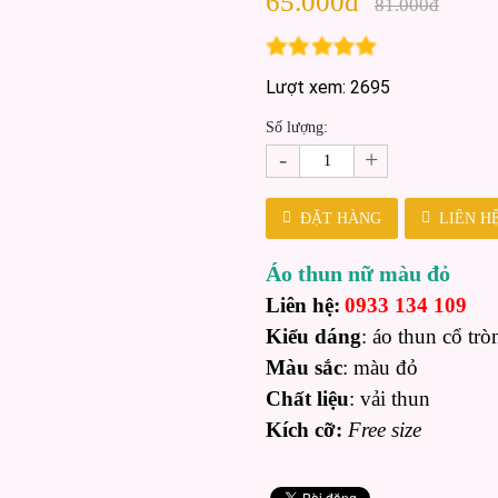
65.000đ
81.000đ
Lượt xem: 2695
Số lượng:
-
+
ĐẶT HÀNG
LIÊN H
Áo thun nữ màu đỏ
Liên hệ:
0933 134 109
Kiểu dáng
: áo thun cổ trò
Màu sắc
: màu đỏ
Chất liệu
: vải thun
Kích cỡ:
Free size