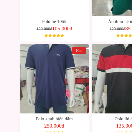
Polo bé 105k
Áo thun bé t
105.000đ
85
120.000đ
120.000đ
Hot
Polo xanh biển đậm
Polo đỏ 
250.000đ
135.00