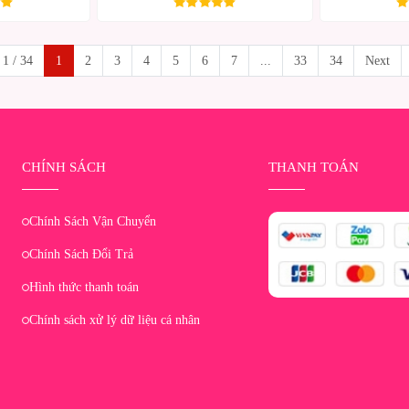
 1 / 34
1
2
3
4
5
6
7
...
33
34
Next
CHÍNH SÁCH
THANH TOÁN
Chính Sách Vận Chuyển
Chính Sách Đổi Trả
Hình thức thanh toán
Chính sách xử lý dữ liệu cá nhân