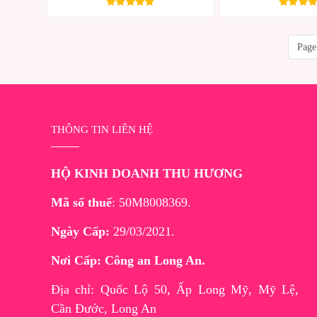
Page
THÔNG TIN LIÊN HỆ
HỘ KINH DOANH THU HƯƠNG
Mã số thuế
: 50M8008369.
Ngày Cấp:
29/03/2021.
Nơi Cấp: Công an Long An.
Địa chỉ: Quốc Lộ 50, Ấp Long Mỹ, Mỹ Lệ,
Cần Đước, Long An