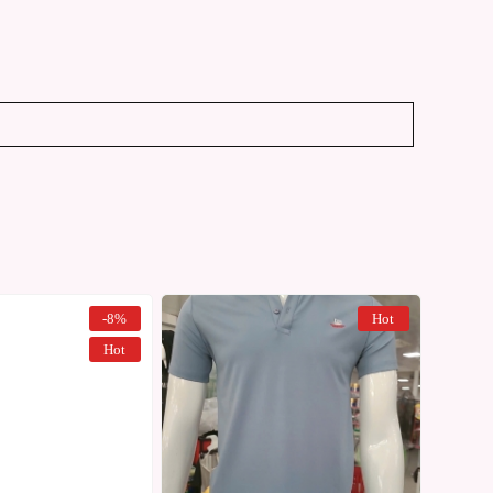
-8%
Hot
Hot