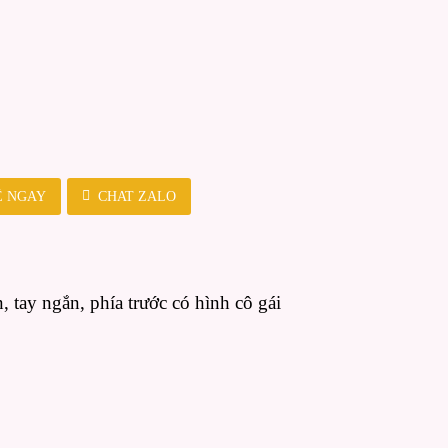
Ệ NGAY
CHAT ZALO
n, tay ngắn, phía trước có hình cô gái