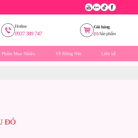
Hotline
Giỏ hàng
0937 389 747
(
0
) Sản phẩm
n Phẩm Mua Nhiều
Về Đông Nhi
Liên hệ
U ĐỎ