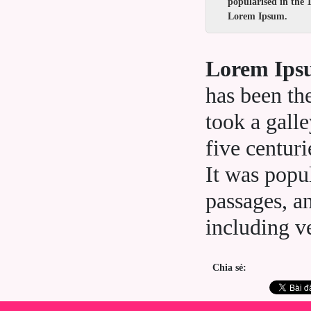
popularised in the 
Lorem Ipsum.
Lorem Ip
has been th
took a gall
five centuri
It was popu
passages, a
including v
Chia sẻ: