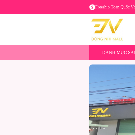
Freeship Toàn Quốc V
DANH MỤC SẢ