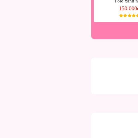
a hấu
Polo xanh n
đ
150.000