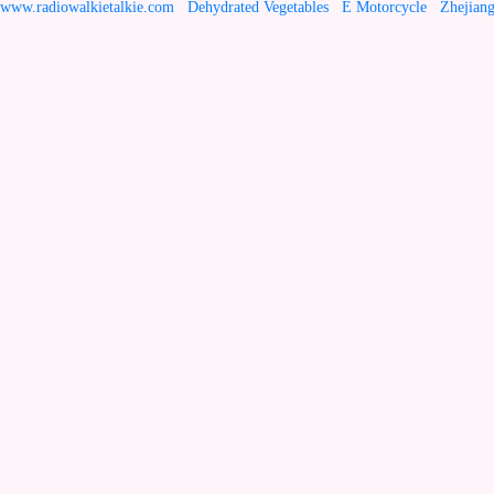
www.radiowalkietalkie.com
Dehydrated Vegetables
E Motorcycle
Zhejiang