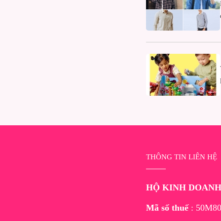
THÔNG TIN LIÊN HỆ
HỘ KINH DOAN
Mã số thuế
: 50M80