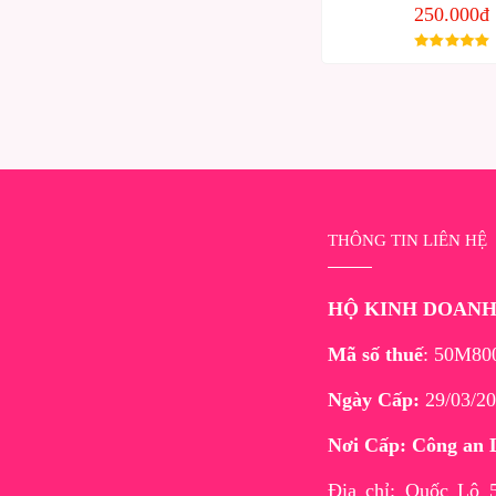
250.000đ
THÔNG TIN LIÊN HỆ
HỘ KINH DOAN
Mã số thuế
: 50M80
Ngày Cấp:
29/03/20
Nơi Cấp: Công an 
Địa chỉ: Quốc Lộ