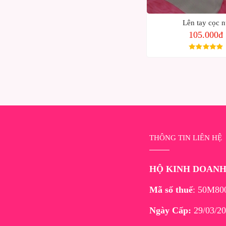
Lên tay cọc n
105.000đ
THÔNG TIN LIÊN HỆ
HỘ KINH DOAN
Mã số thuế
: 50M80
Ngày Cấp:
29/03/20