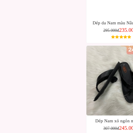
Dép da Nam màu Nâu
235.0
295.000đ
Dép Nam xỏ ngón 
245.0
307.000đ