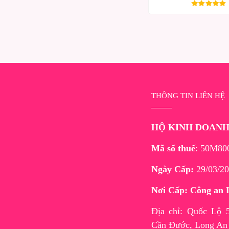
THÔNG TIN LIÊN HỆ
HỘ KINH DOAN
Mã số thuế
: 50M80
Ngày Cấp:
29/03/20
Nơi Cấp: Công an 
Địa chỉ: Quốc Lộ
Cần Đước, Long An