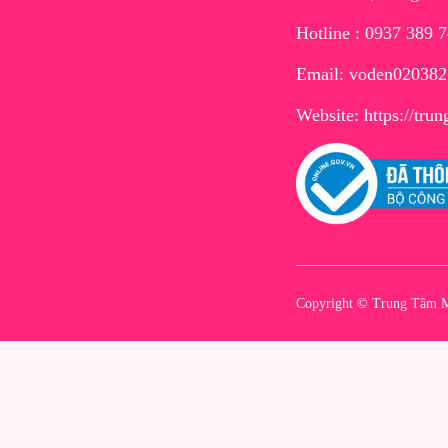
Hotline : 0937 389 
Email: voden02038
Website:
https://tr
Copyright © Trung Tâm M