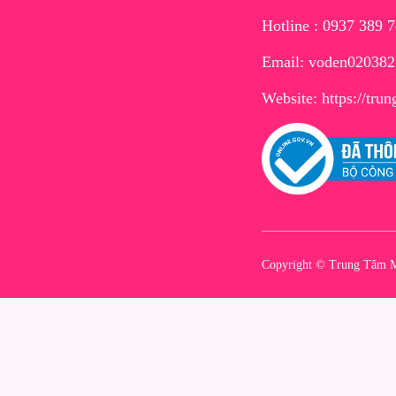
Hotline : 0937 389 
Email: voden02038
Website:
https://tr
Copyright © Trung Tâm M