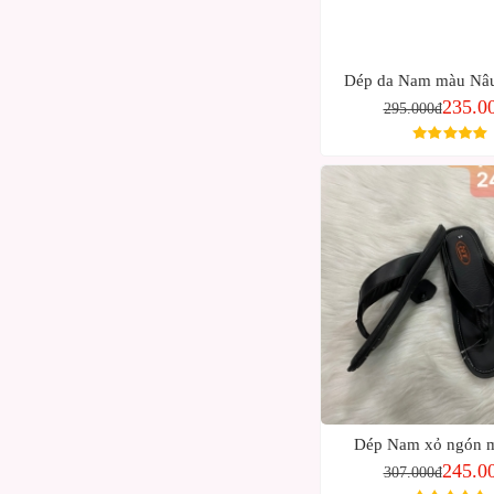
Dép da Nam màu Nâu
235.0
295.000đ
Dép Nam xỏ ngón 
245.0
307.000đ