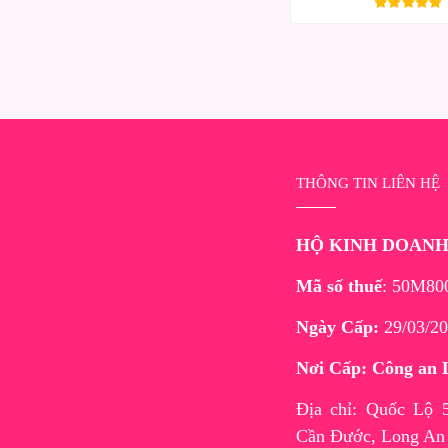
THÔNG TIN LIÊN HỆ
HỘ KINH DOAN
Mã số thuế
: 50M80
Ngày Cấp:
29/03/20
Nơi Cấp: Công an 
Địa chỉ: Quốc Lộ
Cần Đước, Long An